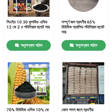
পণ্য
পিএইচ 10 30 ফুলভিচ এসিড
সম্পূর্ণ জল দ্রবণীয় 65%
12 কে 2 ও পটাসিয়াম হুমেট সার
হিউমিক অ্যাসিড পটাসিয়াম হুমেট
হিউমিক অ্যাসিড জৈব সার
সার
অনুসন্ধান পাঠান
অনুসন্ধান পাঠান
আমিনো অ্যাসিড জৈব সার
নাইট্রোজেন জৈব সার
পটাসিয়াম হুমেট সার
সিউইড এক্সট্র্যাক্ট পাউডার সার
ফুলভিক এসিড পাউডার
70% হিউমিক এসিড 10% কে
কোন পলল জলে দ্রবণীয়