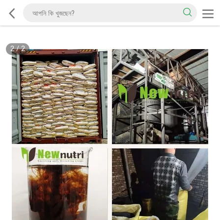
2
/
2