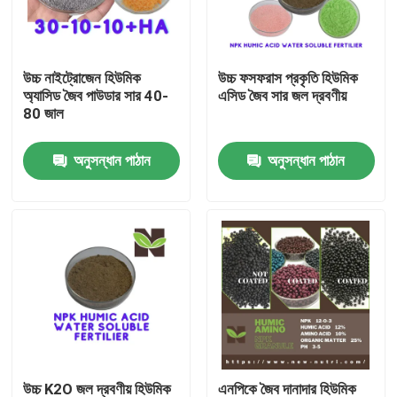
কারখানা ভ্রমণ
উচ্চ নাইট্রোজেন হিউমিক
উচ্চ ফসফরাস প্রকৃতি হিউমিক
অ্যাসিড জৈব পাউডার সার 40-
এসিড জৈব সার জল দ্রবণীয়
মান নিয়ন্ত্রণ
80 জাল
অনুসন্ধান পাঠান
অনুসন্ধান পাঠান
যোগাযোগ করুন
উদ্ধৃতির জন্য আবেদন
হিউমিক অ্যাসিড জৈব সার
আমিনো অ্যাসিড জৈব সার
নাইট্রোজেন জৈব সার
উচ্চ K2O জল দ্রবণীয় হিউমিক
এনপিকে জৈব দানাদার হিউমিক