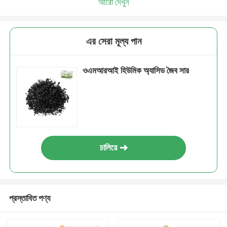
আরো দেখুন
এর সেরা মূল্য পান
ওএমআরআই হিউমিক অ্যাসিড জৈব সার
চালিয়ে
প্রস্তাবিত পণ্য