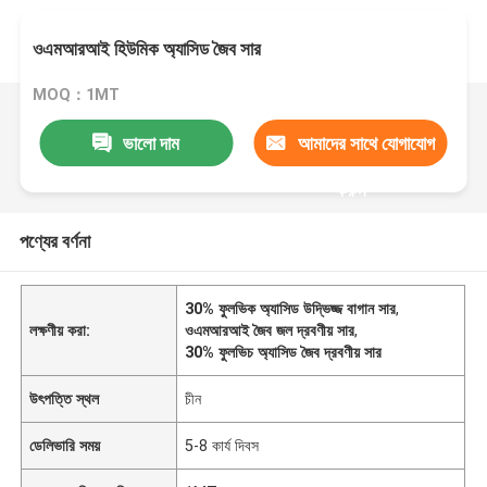
ওএমআরআই হিউমিক অ্যাসিড জৈব সার
MOQ：1MT
ভালো দাম
আমাদের সাথে যোগাযোগ
করুন
পণ্যের বর্ণনা
30% ফুলভিক অ্যাসিড উদ্ভিজ্জ বাগান সার
,
লক্ষণীয় করা:
ওএমআরআই জৈব জল দ্রবণীয় সার
,
30% ফুলভিচ অ্যাসিড জৈব দ্রবণীয় সার
উৎপত্তি স্থল
চীন
ডেলিভারি সময়
5-8 কার্য দিবস